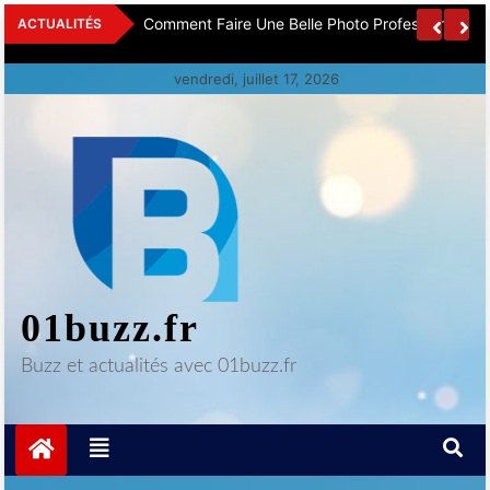
Skip
ces Offshore
Comment Faire Une Belle Photo Professionnelle 
ACTUALITÉS
to
content
vendredi, juillet 17, 2026
01buzz.fr
Buzz et actualités avec 01buzz.fr