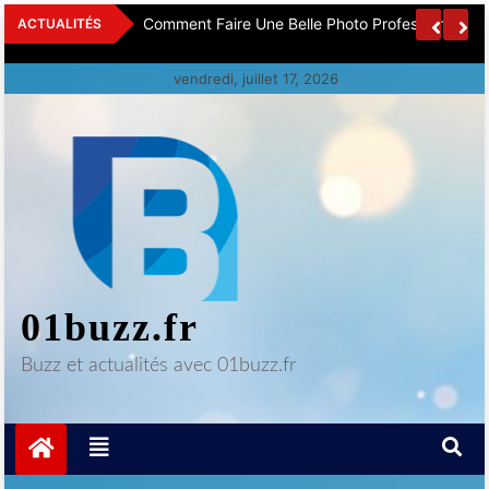
Skip
ces Offshore
Comment Faire Une Belle Photo Professionnelle 
ACTUALITÉS
to
content
vendredi, juillet 17, 2026
01buzz.fr
Buzz et actualités avec 01buzz.fr